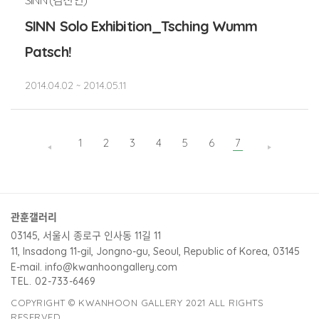
SINN Solo Exhibition_Tsching Wumm
Patsch!
2014.04.02 ~ 2014.05.11
1
2
3
4
5
6
7
관훈갤러리
03145, 서울시 종로구 인사동 11길 11
11, Insadong 11-gil, Jongno-gu, Seoul, Republic of Korea, 03145
E-mail. info@kwanhoongallery.com
TEL. 02-733-6469
COPYRIGHT © KWANHOON GALLERY 2021 ALL RIGHTS
RESERVED.