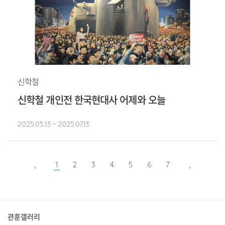
신학철
신학철 개인전 한국현대사 어제와 오늘
2025.05.13 ~ 2025.07.13
1
2
3
4
5
6
7
관훈갤러리